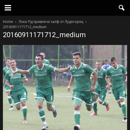
Home
Локо Пд привлече халф от Лудогорец
20160911171712_medium
20160911171712_medium