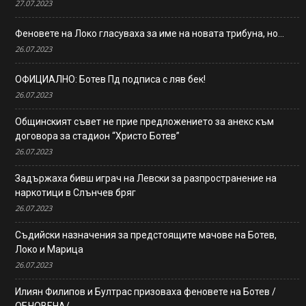
27.07.2023
Феновете на Локо гласуваха за име на новата трибуна, но…
26.07.2023
ОФИЦИАЛНО: Ботев Пд подписа с ляв бек!
26.07.2023
Общинският съвет не прие предложението за анекс към
договора за стадион “Христо Ботев”
26.07.2023
Задържаха бивш играч на Левски за разпространение на
наркотици в Слънчев бряг
26.07.2023
Съдийски назначения за предстоящите мачове на Ботев,
Локо и Марица
26.07.2023
Илиян Филипов и Бултрас призоваха феновете на Ботев /