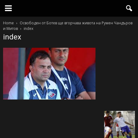
Home
Освободен от Ботев ще вгорчава живота на Румен Чандъров
и Митов
index
index