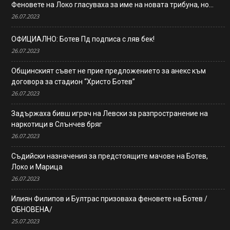
Феновете на Локо гласуваха за име на новата трибуна, но…
26.07.2023
ОФИЦИАЛНО: Ботев Пд подписа с ляв бек!
26.07.2023
Общинският съвет не прие предложението за анекс към
договора за стадион “Христо Ботев”
26.07.2023
Задържаха бивш играч на Левски за разпространение на
наркотици в Слънчев бряг
26.07.2023
Съдийски назначения за предстоящите мачове на Ботев,
Локо и Марица
26.07.2023
Илиян Филипов и Бултрас призоваха феновете на Ботев /
ОБНОВЕНА/
25.07.2023