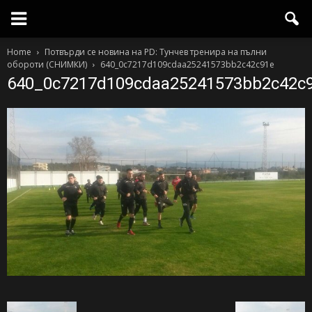
Home
Потвърди се новина на PD: Тунчев тренира на пълни
обороти (СНИМКИ)
640_0c7217d109cdaa25241573bb2c42c91e
640_0c7217d109cdaa25241573bb2c42c