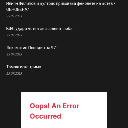
Илиян Филипов и Бултрас призоваха феновете на Ботев /
ОБНОВЕНА/
25.07.2023
БФС удари Ботев със солена глоба
25.07.2023
Локомотив Пловдив на 97!
25.07.2023
Томаш иска трима
25.07.2023