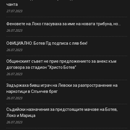
чанта
27.07.2023
Феновете на Локо гласуваха за име на новата трибуна, но…
26.07.2023
ОФИЦИАЛНО: Ботев Пд подписа с ляв бек!
26.07.2023
Общинският съвет не прие предложението за анекс към
договора за стадион “Христо Ботев”
26.07.2023
Задържаха бивш играч на Левски за разпространение на
наркотици в Слънчев бряг
26.07.2023
Съдийски назначения за предстоящите мачове на Ботев,
Локо и Марица
26.07.2023