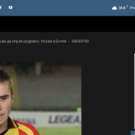
C
33.8
Pl
скам да играя редовно. Искам в Ботев
00644790