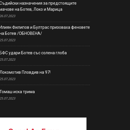
Съдийски назначения за предстоящите
мачове на Ботев, Локо и Марица
26.07.2023
Илиян Филипов и Бултрас призоваха феновете
на Ботев /ОБНОВЕНА/
25.07.2023
БФС удари Ботев със солена глоба
25.07.2023
Локомотив Пловдив на 97!
25.07.2023
Томаш иска трима
25.07.2023