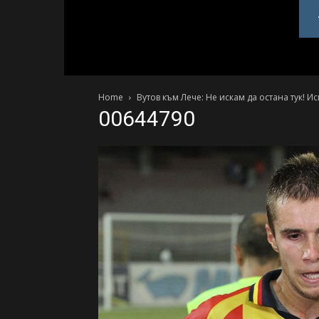
PlovdivDerby.com
Home
Вутов към Лече: Не искам да остана тук! И
00644790