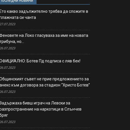
Последни новини
Ето какво задължително трябва да сложите в
плажната си чанта
27.07.2023
Феновете на Локо гласуваха за име на новата
трибуна, но…
26.07.2023
ОФИЦИАЛНО: Ботев Пд подписа с ляв бек!
26.07.2023
Общинският съвет не прие предложението за
анекс към договора за стадион “Христо Ботев”
26.07.2023
Задържаха бивш играч на Левски за
разпространение на наркотици в Слънчев
бряг
26.07.2023