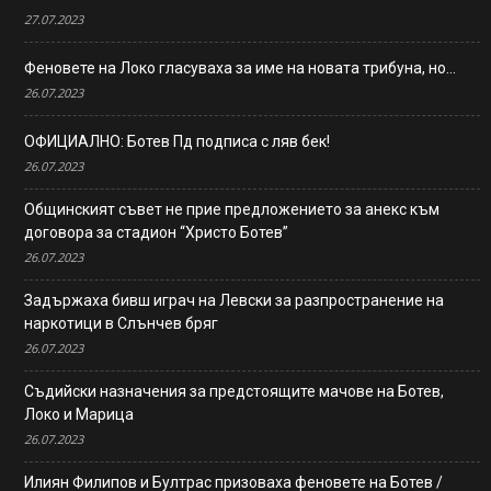
27.07.2023
Феновете на Локо гласуваха за име на новата трибуна, но…
26.07.2023
ОФИЦИАЛНО: Ботев Пд подписа с ляв бек!
26.07.2023
Общинският съвет не прие предложението за анекс към
договора за стадион “Христо Ботев”
26.07.2023
Задържаха бивш играч на Левски за разпространение на
наркотици в Слънчев бряг
26.07.2023
Съдийски назначения за предстоящите мачове на Ботев,
Локо и Марица
26.07.2023
Илиян Филипов и Бултрас призоваха феновете на Ботев /