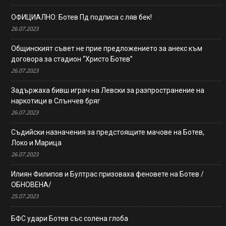
ОФИЦИАЛНО: Ботев Пд подписа с ляв бек!
26.07.2023
Общинският съвет не прие предложението за анекс към
договора за стадион “Христо Ботев”
26.07.2023
Задържаха бивш играч на Левски за разпространение на
наркотици в Слънчев бряг
26.07.2023
Съдийски назначения за предстоящите мачове на Ботев,
Локо и Марица
26.07.2023
Илиян Филипов и Бултрас призоваха феновете на Ботев /
ОБНОВЕНА/
25.07.2023
БФС удари Ботев със солена глоба