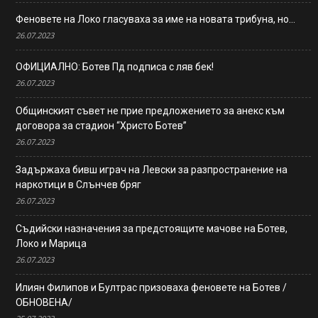
Феновете на Локо гласуваха за име на новата трибуна, но…
26.07.2023
ОФИЦИАЛНО: Ботев Пд подписа с ляв бек!
26.07.2023
Общинският съвет не прие предложението за анекс към
договора за стадион “Христо Ботев”
26.07.2023
Задържаха бивш играч на Левски за разпространение на
наркотици в Слънчев бряг
26.07.2023
Съдийски назначения за предстоящите мачове на Ботев,
Локо и Марица
26.07.2023
Илиян Филипов и Бултрас призоваха феновете на Ботев /
ОБНОВЕНА/