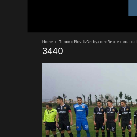
PlovdivDerby.com
Home
Първо в PlovdivDerby.com: Вижте голът н
3440