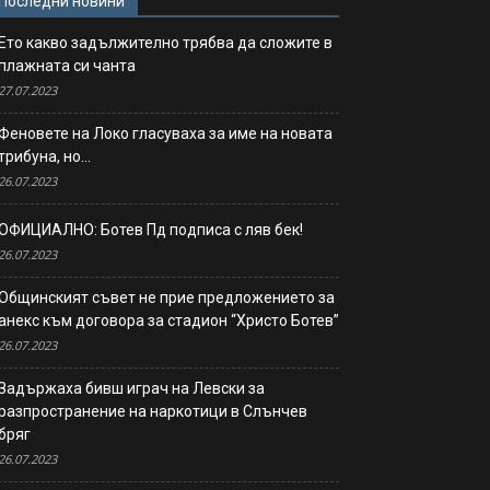
Последни новини
Ето какво задължително трябва да сложите в
плажната си чанта
27.07.2023
Феновете на Локо гласуваха за име на новата
трибуна, но…
26.07.2023
ОФИЦИАЛНО: Ботев Пд подписа с ляв бек!
26.07.2023
Общинският съвет не прие предложението за
анекс към договора за стадион “Христо Ботев”
26.07.2023
Задържаха бивш играч на Левски за
разпространение на наркотици в Слънчев
бряг
26.07.2023