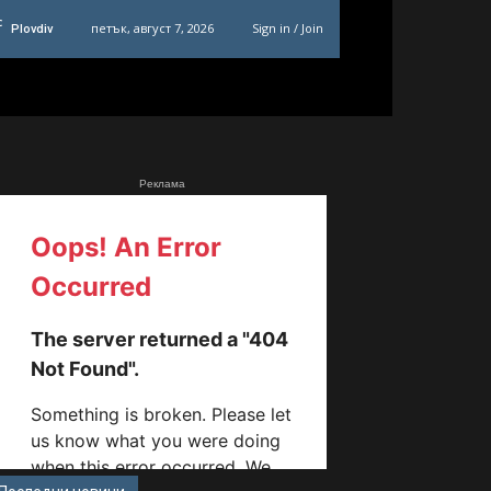
C
петък, август 7, 2026
Sign in / Join
Plovdiv
Реклама