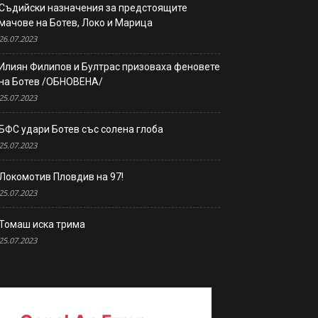
Съдийски назначения за предстоящите
мачове на Ботев, Локо и Марица
26.07.2023
Илиян Филипов и Бултрас призоваха феновете
на Ботев /ОБНОВЕНА/
25.07.2023
БФС удари Ботев със солена глоба
25.07.2023
Локомотив Пловдив на 97!
25.07.2023
Томаш иска трима
25.07.2023