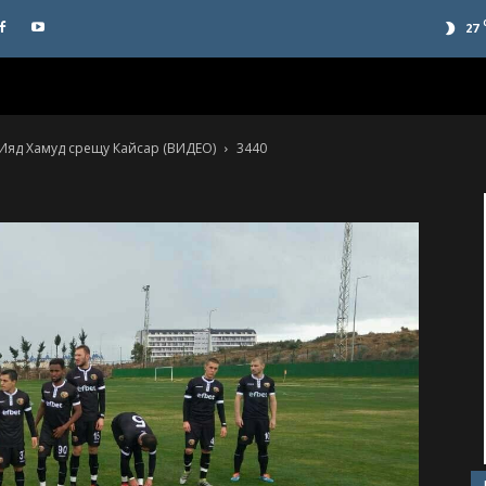
27
а Ияд Хамуд срещу Кайсар (ВИДЕО)
3440