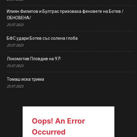
Илиян Филипов и Бултрас призоваха феновете на Ботев /
ОБНОВЕНА/
25.07.2023
БФС удари Ботев със солена глоба
25.07.2023
Локомотив Пловдив на 97!
25.07.2023
Томаш иска трима
25.07.2023