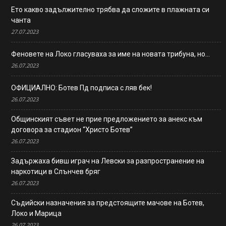
Ето какво задължително трябва да сложите в плажната си
чанта
27.07.2023
Феновете на Локо гласуваха за име на новата трибуна, но…
26.07.2023
ОФИЦИАЛНО: Ботев Пд подписа с ляв бек!
26.07.2023
Общинският съвет не прие предложението за анекс към
договора за стадион “Христо Ботев”
26.07.2023
Задържаха бивш играч на Левски за разпространение на
наркотици в Слънчев бряг
26.07.2023
Съдийски назначения за предстоящите мачове на Ботев,
Локо и Марица
26.07.2023