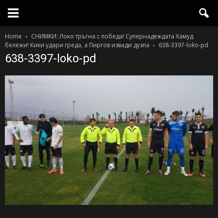
Home
СНИМКИ: Локо тръгна с победа! Супернадеждата Хамуд
бележи! Кики удари греда, а Пиргов извади дузпа
638-3397-loko-pd
638-3397-loko-pd