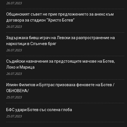
26.07.2023
Общинският съвет не прие предложението за анекс към
договора за стадион “Христо Ботев”
26.07.2023
Задържаха бивш играч на Левски за разпространение на
наркотици в Слънчев бряг
26.07.2023
Съдийски назначения за предстоящите мачове на Ботев,
Локо и Марица
26.07.2023
Илиян Филипов и Бултрас призоваха феновете на Ботев /
ОБНОВЕНА/
25.07.2023
БФС удари Ботев със солена глоба
25.07.2023