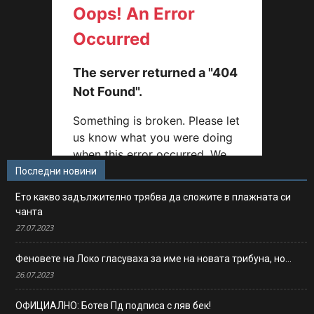
Последни новини
Ето какво задължително трябва да сложите в плажната си
чанта
27.07.2023
Феновете на Локо гласуваха за име на новата трибуна, но…
26.07.2023
ОФИЦИАЛНО: Ботев Пд подписа с ляв бек!