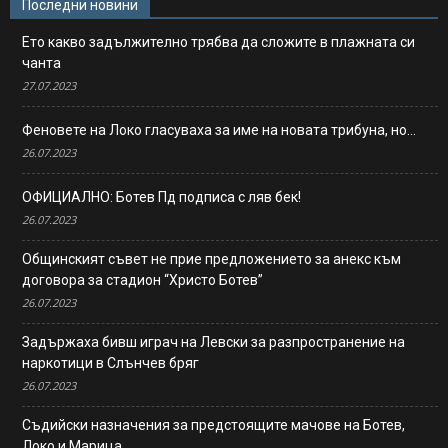
Последни новини
Ето какво задължително трябва да сложите в плажната си
чанта
27.07.2023
Феновете на Локо гласуваха за име на новата трибуна, но…
26.07.2023
ОФИЦИАЛНО: Ботев Пд подписа с ляв бек!
26.07.2023
Общинският съвет не прие предложението за анекс към
договора за стадион “Христо Ботев”
26.07.2023
Задържаха бивш играч на Левски за разпространение на
наркотици в Слънчев бряг
26.07.2023
Съдийски назначения за предстоящите мачове на Ботев,
Локо и Марица