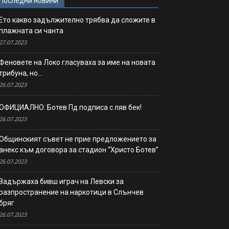
Последни новини
Ето какво задължително трябва да сложите в
плажната си чанта
27.07.2023
Феновете на Локо гласуваха за име на новата
трибуна, но…
26.07.2023
ОФИЦИАЛНО: Ботев Пд подписа с ляв бек!
26.07.2023
Общинският съвет не прие предложението за
анекс към договора за стадион “Христо Ботев”
26.07.2023
Задържаха бивш играч на Левски за
разпространение на наркотици в Слънчев
бряг
26.07.2023