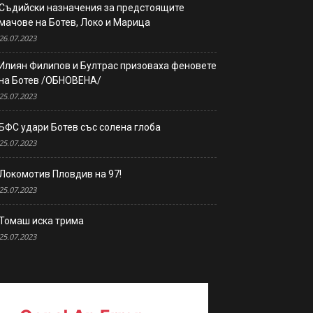
Съдийски назначения за предстоящите
мачове на Ботев, Локо и Марица
26.07.2023
Илиян Филипов и Бултрас призоваха феновете
на Ботев /ОБНОВЕНА/
25.07.2023
БФС удари Ботев със солена глоба
25.07.2023
Локомотив Пловдив на 97!
25.07.2023
Томаш иска трима
25.07.2023