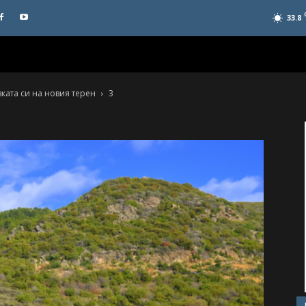
33.8
ата си на новия терен
3