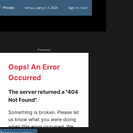
C
петък, август 7, 2026
Sign in / Join
Plovdiv
Реклама