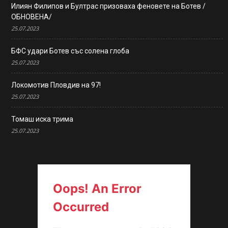
Илиян Филипов и Бултрас призоваха феновете на Ботев /
ОБНОВЕНА/
25.07.2023
БФС удари Ботев със солена глоба
25.07.2023
Локомотив Пловдив на 97!
25.07.2023
Томаш иска трима
25.07.2023