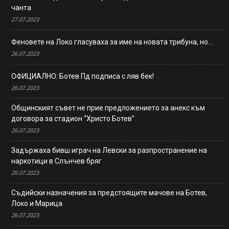
чанта
27.07.2023
Феновете на Локо гласуваха за име на новата трибуна, но…
26.07.2023
ОФИЦИАЛНО: Ботев Пд подписа с ляв бек!
26.07.2023
Общинският съвет не прие предложението за анекс към
договора за стадион “Христо Ботев”
26.07.2023
Задържаха бивш играч на Левски за разпространение на
наркотици в Слънчев бряг
26.07.2023
Съдийски назначения за предстоящите мачове на Ботев,
Локо и Марица
26.07.2023