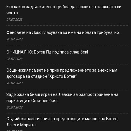
Ето какво задължително трябва да сложите в плажната си
чанта
27.07.2023
Феновете на Локо гласуваха за име на новата трибуна, но…
26.07.2023
ОФИЦИАЛНО: Ботев Пд подписа с ляв бек!
26.07.2023
Общинският съвет не прие предложението за анекс към
договора за стадион “Христо Ботев”
26.07.2023
Задържаха бивш играч на Левски за разпространение на
наркотици в Слънчев бряг
26.07.2023
Съдийски назначения за предстоящите мачове на Ботев,
Локо и Марица