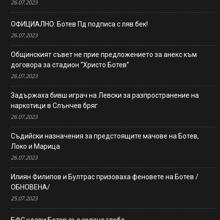
26.07.2023
ОФИЦИАЛНО: Ботев Пд подписа с ляв бек!
26.07.2023
Общинският съвет не прие предложението за анекс към
договора за стадион “Христо Ботев”
26.07.2023
Задържаха бивш играч на Левски за разпространение на
наркотици в Слънчев бряг
26.07.2023
Съдийски назначения за предстоящите мачове на Ботев,
Локо и Марица
26.07.2023
Илиян Филипов и Бултрас призоваха феновете на Ботев /
ОБНОВЕНА/
25.07.2023
БФС удари Ботев със солена глоба