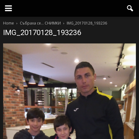
Home
Събраха се… СНИМКИ
IMG_20170128_193236
IMG_20170128_193236