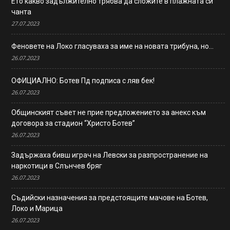
Ето какво задължително трябва да сложите в плажната си
чанта
27.07.2023
Феновете на Локо гласуваха за име на новата трибуна, но…
26.07.2023
ОФИЦИАЛНО: Ботев Пд подписа с ляв бек!
26.07.2023
Общинският съвет не прие предложението за анекс към
договора за стадион “Христо Ботев”
26.07.2023
Задържаха бивш играч на Левски за разпространение на
наркотици в Слънчев бряг
26.07.2023
Съдийски назначения за предстоящите мачове на Ботев,
Локо и Марица
26.07.2023