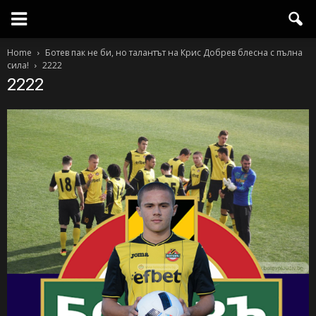
Home
Ботев пак не би, но талантът на Крис Добрев блесна с пълна
сила!
2222
2222