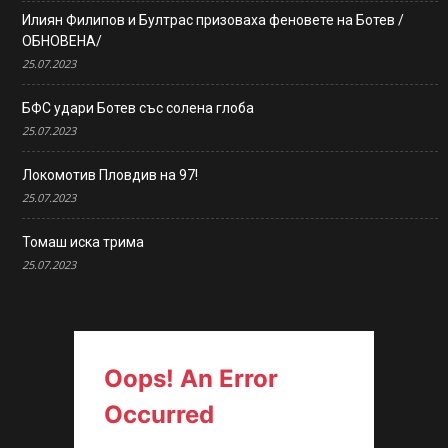
Илиян Филипов и Бултрас призоваха феновете на Ботев /
ОБНОВЕНА/
25.07.2023
БФС удари Ботев със солена глоба
25.07.2023
Локомотив Пловдив на 97!
25.07.2023
Томаш иска трима
25.07.2023