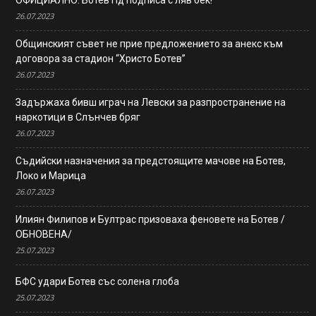
ОФИЦИАЛНО: Ботев Пд подписа с ляв бек!
26.07.2023
Общинският съвет не прие предложението за анекс към
договора за стадион “Христо Ботев”
26.07.2023
Задържаха бивш играч на Левски за разпространение на
наркотици в Слънчев бряг
26.07.2023
Съдийски назначения за предстоящите мачове на Ботев,
Локо и Марица
26.07.2023
Илиян Филипов и Бултрас призоваха феновете на Ботев /
ОБНОВЕНА/
25.07.2023
БФС удари Ботев със солена глоба
25.07.2023