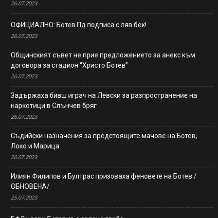
26.07.2023
ОФИЦИАЛНО: Ботев Пд подписа с ляв бек!
26.07.2023
Общинският съвет не прие предложението за анекс към
договора за стадион “Христо Ботев”
26.07.2023
Задържаха бивш играч на Левски за разпространение на
наркотици в Слънчев бряг
26.07.2023
Съдийски назначения за предстоящите мачове на Ботев,
Локо и Марица
26.07.2023
Илиян Филипов и Бултрас призоваха феновете на Ботев /
ОБНОВЕНА/
25.07.2023