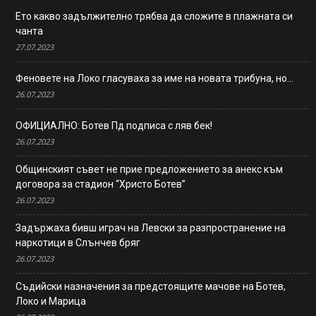
Ето какво задължително трябва да сложите в плажната си
чанта
27.07.2023
Феновете на Локо гласуваха за име на новата трибуна, но…
26.07.2023
ОФИЦИАЛНО: Ботев Пд подписа с ляв бек!
26.07.2023
Общинският съвет не прие предложението за анекс към
договора за стадион “Христо Ботев”
26.07.2023
Задържаха бивш играч на Левски за разпространение на
наркотици в Слънчев бряг
26.07.2023
Съдийски назначения за предстоящите мачове на Ботев,
Локо и Марица