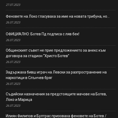
27.07.2023
Феновете на Локо гласуваха за име на новата трибуна, но…
26.07.2023
ОФИЦИАЛНО: Ботев Пд подписа с ляв бек!
26.07.2023
Общинският съвет не прие предложението за анекс към
договора за стадион “Христо Ботев”
26.07.2023
Задържаха бивш играч на Левски за разпространение на
наркотици в Слънчев бряг
26.07.2023
Съдийски назначения за предстоящите мачове на Ботев,
Локо и Марица
26.07.2023
Илиян Филипов и Бултрас призоваха феновете на Ботев /