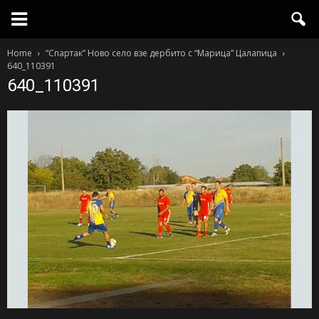
Home
“Спартак” Ново село взе дербито с “Марица” Цалапица
640_110391
640_110391