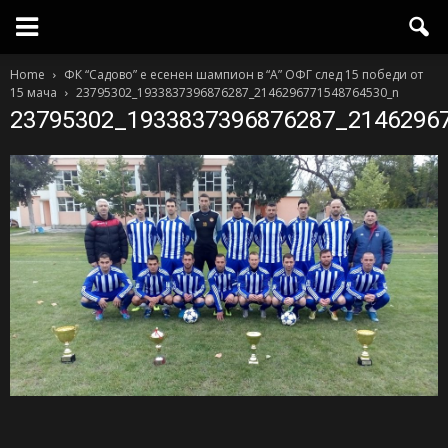
Home
ФК “Садово” е есенен шампион в “А” ОФГ след 15 победи от
15 мача
23795302_1933837396876287_2146296771548764530_n
23795302_1933837396876287_2146296