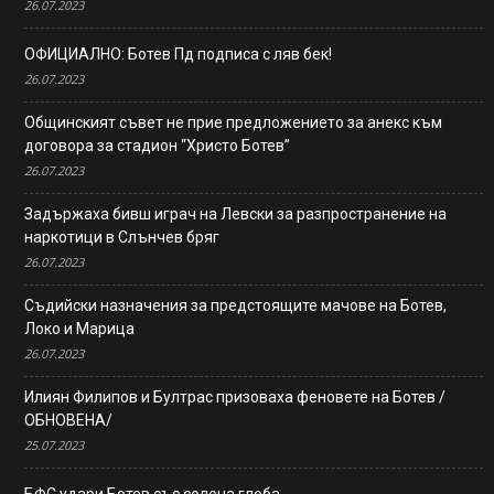
26.07.2023
ОФИЦИАЛНО: Ботев Пд подписа с ляв бек!
26.07.2023
Общинският съвет не прие предложението за анекс към
договора за стадион “Христо Ботев”
26.07.2023
Задържаха бивш играч на Левски за разпространение на
наркотици в Слънчев бряг
26.07.2023
Съдийски назначения за предстоящите мачове на Ботев,
Локо и Марица
26.07.2023
Илиян Филипов и Бултрас призоваха феновете на Ботев /
ОБНОВЕНА/
25.07.2023
БФС удари Ботев със солена глоба