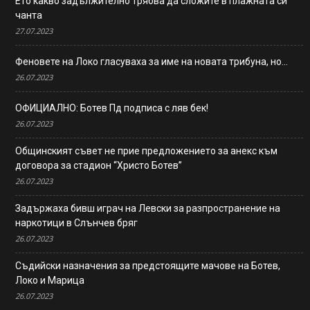
Ето какво задължително трябва да сложите в плажната си
чанта
27.07.2023
Феновете на Локо гласуваха за име на новата трибуна, но…
26.07.2023
ОФИЦИАЛНО: Ботев Пд подписа с ляв бек!
26.07.2023
Общинският съвет не прие предложението за анекс към
договора за стадион “Христо Ботев”
26.07.2023
Задържаха бивш играч на Левски за разпространение на
наркотици в Слънчев бряг
26.07.2023
Съдийски назначения за предстоящите мачове на Ботев,
Локо и Марица
26.07.2023