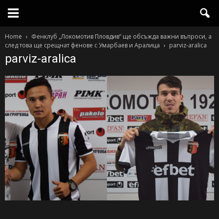
Home
Фенклуб „Локомотив Пловдив“ ще обсъжда важни въпроси, а
след това ще срещнат фенове с Умарбаев и Аралица
parviz-aralica
parviz-aralica