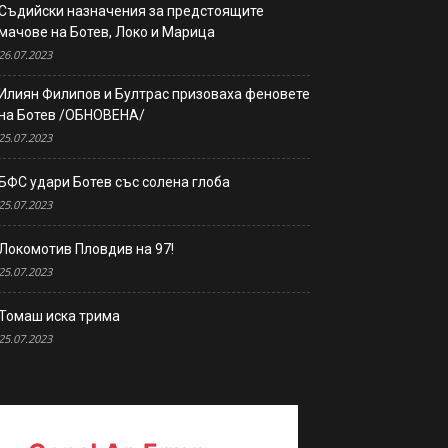
Съдийски назначения за предстоящите
мачове на Ботев, Локо и Марица
26.07.2023
Илиян Филипов и Бултрас призоваха феновете
на Ботев /ОБНОВЕНА/
25.07.2023
БФС удари Ботев със солена глоба
25.07.2023
Локомотив Пловдив на 97!
25.07.2023
Томаш иска трима
25.07.2023