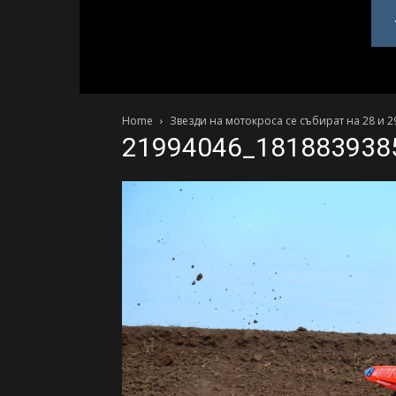
PlovdivDerby.com
Home
Звезди на мотокроса се събират на 28 и 2
21994046_181883938