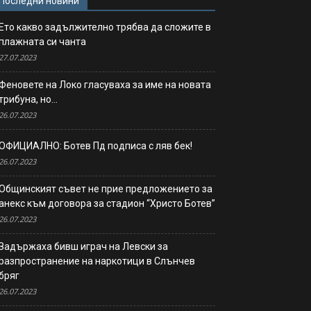
Последни новини
Ето какво задължително трябва да сложите в
плажната си чанта
27.07.2023
Феновете на Локо гласуваха за име на новата
трибуна, но…
26.07.2023
ОФИЦИАЛНО: Ботев Пд подписа с ляв бек!
26.07.2023
Общинският съвет не прие предложението за
анекс към договора за стадион “Христо Ботев”
26.07.2023
Задържаха бивш играч на Левски за
разпространение на наркотици в Слънчев
бряг
26.07.2023