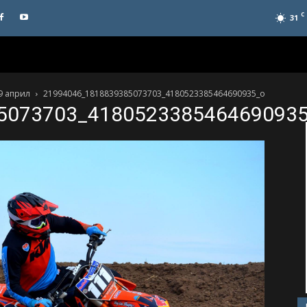
C
31
9 април
21994046_1818839385073703_4180523385464690935_o
5073703_418052338546469093