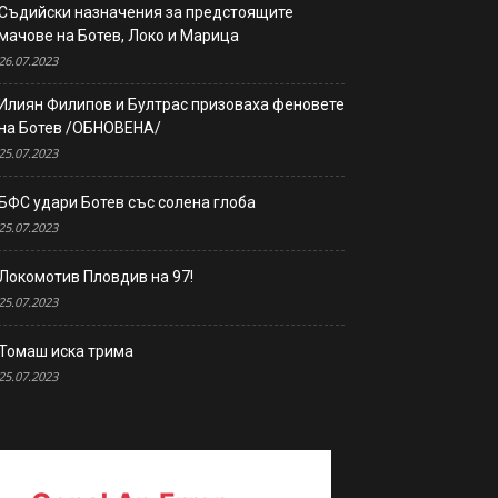
Съдийски назначения за предстоящите
мачове на Ботев, Локо и Марица
26.07.2023
Илиян Филипов и Бултрас призоваха феновете
на Ботев /ОБНОВЕНА/
25.07.2023
БФС удари Ботев със солена глоба
25.07.2023
Локомотив Пловдив на 97!
25.07.2023
Томаш иска трима
25.07.2023