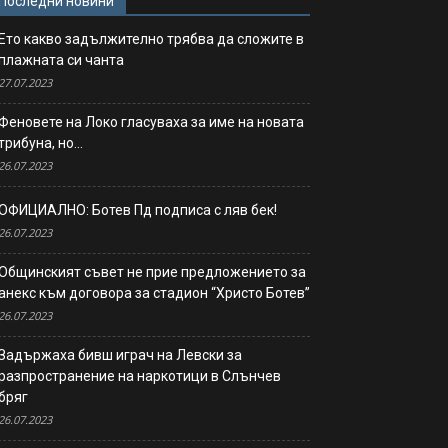
Последни новини
Ето какво задължително трябва да сложите в
плажната си чанта
27.07.2023
Феновете на Локо гласуваха за име на новата
трибуна, но…
26.07.2023
ОФИЦИАЛНО: Ботев Пд подписа с ляв бек!
26.07.2023
Общинският съвет не прие предложението за
анекс към договора за стадион “Христо Ботев”
26.07.2023
Задържаха бивш играч на Левски за
разпространение на наркотици в Слънчев
бряг
26.07.2023