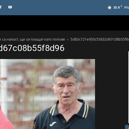
C
35.9
Pl
 са напаст, ще си плащат като попове
5d83c721e930c55832d67c08b55f8
d67c08b55f8d96