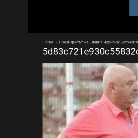
PlovdivDerby.com
Home
Президентът на Славия изригна: Бутрасите
5d83c721e930c55832