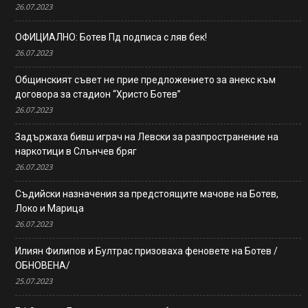
26.07.2023
ОФИЦИАЛНО: Ботев Пд подписа с ляв бек!
26.07.2023
Общинският съвет не прие предложението за анекс към
договора за стадион “Христо Ботев”
26.07.2023
Задържаха бивш играч на Левски за разпространение на
наркотици в Слънчев бряг
26.07.2023
Съдийски назначения за предстоящите мачове на Ботев,
Локо и Марица
26.07.2023
Илиян Филипов и Бултрас призоваха феновете на Ботев /
ОБНОВЕНА/
25.07.2023