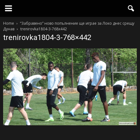
Home
“Забравено” ново попълнение ще играе за Локо днес срещу
Дунав
trenirovka1804-3-768x442
trenirovka1804-3-768×442