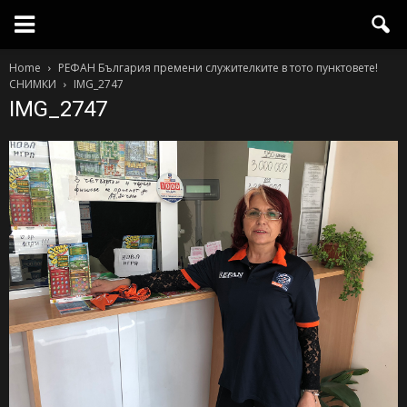
Home
РЕФАН България премени служителките в тото пунктовете!
СНИМКИ
IMG_2747
IMG_2747