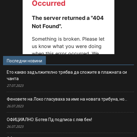
Последни новини
Ето какво задължително трябва да сложите в плажната си
чанта
27.07.2023
Феновете на Локо гласуваха за име на новата трибуна, но…
26.07.2023
ОФИЦИАЛНО: Ботев Пд подписа с ляв бек!
26.07.2023