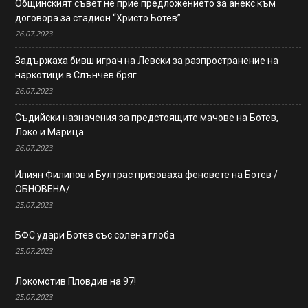
Общинският съвет не прие предложението за анекс към
договора за стадион “Христо Ботев”
26.07.2023
Задържаха бивш играч на Левски за разпространение на
наркотици в Слънчев бряг
26.07.2023
Съдийски назначения за предстоящите мачове на Ботев,
Локо и Марица
26.07.2023
Илиян Филипов и Бултрас призоваха феновете на Ботев /
ОБНОВЕНА/
25.07.2023
БФС удари Ботев със солена глоба
25.07.2023
Локомотив Пловдив на 97!
25.07.2023