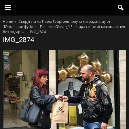
Home
Съпругата на Павел Георгиев получи наградата му от
“Юношески футбол – Пловдив Glas.bg”! Разбира се, не оставихме и нея
без подарък
IMG_2874
IMG_2874