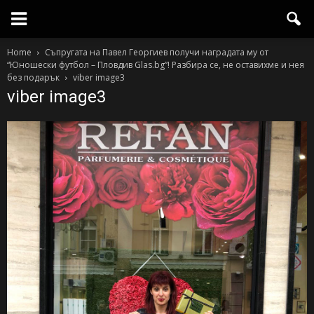
Home
Съпругата на Павел Георгиев получи наградата му от
“Юношески футбол – Пловдив Glas.bg”! Разбира се, не оставихме и нея
без подарък
viber image3
viber image3