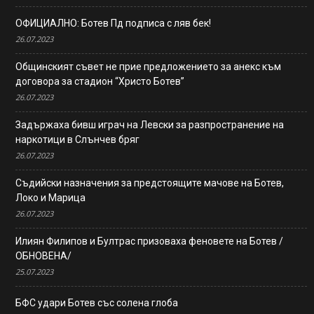
ОФИЦИАЛНО: Ботев Пд подписа с ляв бек!
26.07.2023
Общинският съвет не прие предложението за анекс към
договора за стадион “Христо Ботев”
26.07.2023
Задържаха бивш играч на Левски за разпространение на
наркотици в Слънчев бряг
26.07.2023
Съдийски назначения за предстоящите мачове на Ботев,
Локо и Марица
26.07.2023
Илиян Филипов и Бултрас призоваха феновете на Ботев /
ОБНОВЕНА/
25.07.2023
БФС удари Ботев със солена глоба