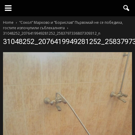
Home
“Сокол” Марково и “Борислав” Първомай не се победиха,
гостите изпочупили съблекалнята
31048252_2076419949281252_2583797336807309312_n
31048252_2076419949281252_2583797