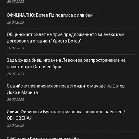
26.07.2023
ОФИЦИАЛНО: Ботев Пд подписа с ляв бек!
26.07.2023
Общинският съвет не прие предложението за анекс към
договора за стадион “Христо Ботев”
26.07.2023
Задържаха бивш играч на Левски за разпространение на
наркотици в Слънчев бряг
26.07.2023
Съдийски назначения за предстоящите мачове на Ботев,
Локо и Марица
26.07.2023
Илиян Филипов и Бултрас призоваха феновете на Ботев /
ОБНОВЕНА/
25.07.2023
БФС удари Ботев със солена глоба