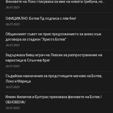
Феновете на Локо гласуваха за име на новата трибуна, но…
26.07.2023
ОФИЦИАЛНО: Ботев Пд подписа с ляв бек!
26.07.2023
Общинският съвет не прие предложението за анекс към
договора за стадион “Христо Ботев”
26.07.2023
Задържаха бивш играч на Левски за разпространение на
наркотици в Слънчев бряг
26.07.2023
Съдийски назначения за предстоящите мачове на Ботев,
Локо и Марица
26.07.2023
Илиян Филипов и Бултрас призоваха феновете на Ботев /
ОБНОВЕНА/
25.07.2023