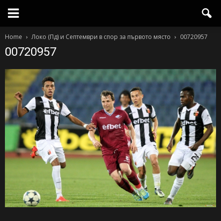
Home
Локо (Пд) и Септември в спор за първото място
00720957
00720957