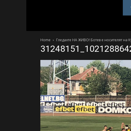
PlovdivDerby.com
Home
Гледахте НА ЖИВО! Ботев е носителят на К
31248151_102128864