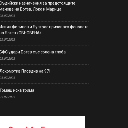
Съдийски назначения за предстоящите
мачове на Ботев, Локо и Марица
26.07.2023
Илиян Филипов и Бултрас призоваха феновете
на Ботев /ОБНОВЕНА/
25.07.2023
БФС удари Ботев със солена глоба
25.07.2023
Локомотив Пловдив на 97!
25.07.2023
Томаш иска трима
25.07.2023