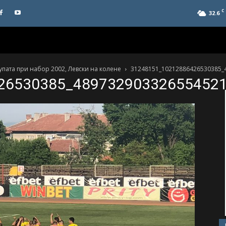
C
32.6
упата при набор 2002, Левски на колене
31248151_10212886426530385_
26530385_48973290332655452