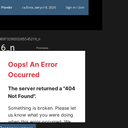
събота, август 8, 2026
Sign in / Join
Plovdiv
4897329033265545216_n
16_n
Реклама