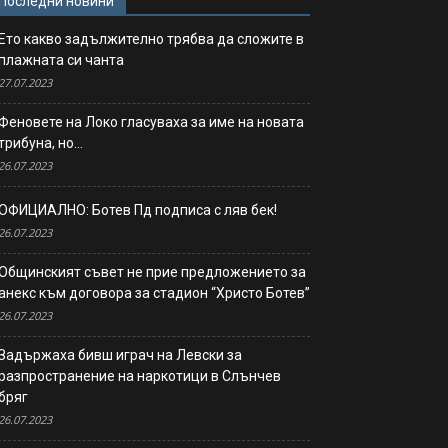
Последни новини
Ето какво задължително трябва да сложите в
плажната си чанта
27.07.2023
Феновете на Локо гласуваха за име на новата
трибуна, но…
26.07.2023
ОФИЦИАЛНО: Ботев Пд подписа с ляв бек!
26.07.2023
Общинският съвет не прие предложението за
анекс към договора за стадион “Христо Ботев”
26.07.2023
Задържаха бивш играч на Левски за
разпространение на наркотици в Слънчев
бряг
26.07.2023