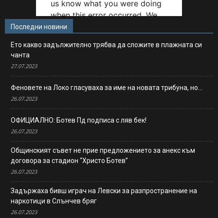
Последни новини
Ето какво задължително трябва да сложите в плажната си
чанта
27.07.2023
Феновете на Локо гласуваха за име на новата трибуна, но…
26.07.2023
ОФИЦИАЛНО: Ботев Пд подписа с ляв бек!
26.07.2023
Общинският съвет не прие предложението за анекс към
договора за стадион “Христо Ботев”
26.07.2023
Задържаха бивш играч на Левски за разпространение на
наркотици в Слънчев бряг
26.07.2023