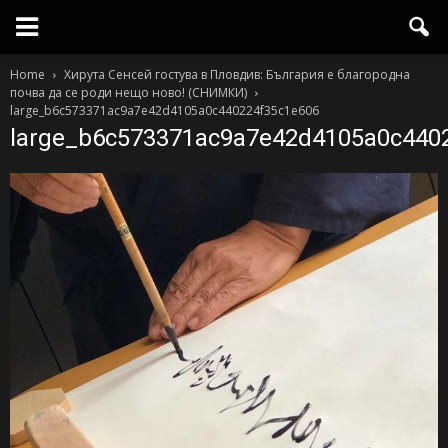
Home
Хирута Сенсей гостува в Пловдив: България е благородна
почва да се роди нещо ново! (СНИМКИ)
large_b6c573371ac9a7e42d4105a0c440224f35c1e606
large_b6c573371ac9a7e42d4105a0c440