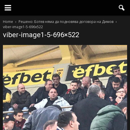
Home
Решено: Ботев няма да подновява договора на Димов
viber-image1-5-696x522
viber-image1-5-696×522