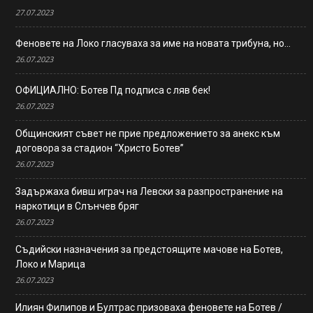
27.07.2023
Феновете на Локо гласуваха за име на новата трибуна, но…
26.07.2023
ОФИЦИАЛНО: Ботев Пд подписа с ляв бек!
26.07.2023
Общинският съвет не прие предложението за анекс към
договора за стадион “Христо Ботев”
26.07.2023
Задържаха бивш играч на Левски за разпространение на
наркотици в Слънчев бряг
26.07.2023
Съдийски назначения за предстоящите мачове на Ботев,
Локо и Марица
26.07.2023
Илиян Филипов и Бултрас призоваха феновете на Ботев /