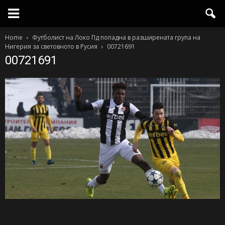
Home
Футболист на Локо Пд попадна в разширената група на
Нигерия за световното в Русия
00721691
00721691