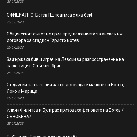
26.07.2023
ОФИЦИАЛНО: Ботев Пд подписа с ляв бек!
26.07.2023
Общинският съвет не прие предложението за анекс към
договора за стадион “Христо Ботев”
26.07.2023
Задържаха бивш играч на Левски за разпространение на
наркотици в Слънчев бряг
26.07.2023
Съдийски назначения за предстоящите мачове на Ботев,
Локо и Марица
26.07.2023
Илиян Филипов и Бултрас призоваха феновете на Ботев /
ОБНОВЕНА/
25.07.2023
БФС удари Ботев със солена глоба