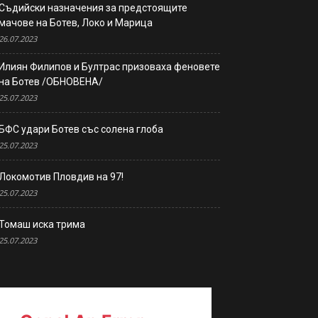
Съдийски назначения за предстоящите
мачове на Ботев, Локо и Марица
26.07.2023
Илиян Филипов и Бултрас призоваха феновете
на Ботев /ОБНОВЕНА/
25.07.2023
БФС удари Ботев със солена глоба
25.07.2023
Локомотив Пловдив на 97!
25.07.2023
Томаш иска трима
25.07.2023