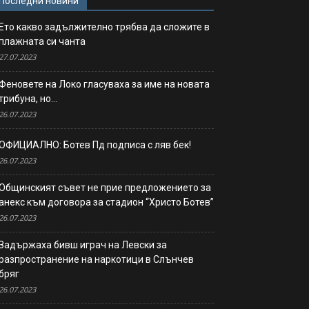
Последни новини
Ето какво задължително трябва да сложите в
плажната си чанта
27.07.2023
Феновете на Локо гласуваха за име на новата
трибуна, но…
26.07.2023
ОФИЦИАЛНО: Ботев Пд подписа с ляв бек!
26.07.2023
Общинският съвет не прие предложението за
анекс към договора за стадион “Христо Ботев”
26.07.2023
Задържаха бивш играч на Левски за
разпространение на наркотици в Слънчев
бряг
26.07.2023