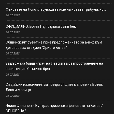
Феновете на Локо гласуваха за име на новата трибуна, но…
26.07.2023
ОФИЦИАЛНО: Ботев Пд подписа с ляв бек!
26.07.2023
Общинският съвет не прие предложението за анекс към
договора за стадион “Христо Ботев”
26.07.2023
Задържаха бивш играч на Левски за разпространение на
наркотици в Слънчев бряг
26.07.2023
Съдийски назначения за предстоящите мачове на Ботев,
Локо и Марица
26.07.2023
Илиян Филипов и Бултрас призоваха феновете на Ботев /
ОБНОВЕНА/