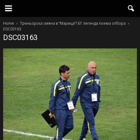
Home
Треньорска смяна в “Марица”! БГ легенда поема отбора
DSC03163
DSC03163