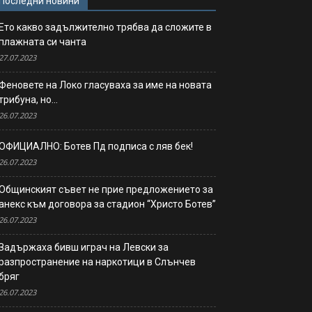
Последни новини
Ето какво задължително трябва да сложите в
плажната си чанта
27.07.2023
Феновете на Локо гласуваха за име на новата
трибуна, но…
26.07.2023
ОФИЦИАЛНО: Ботев Пд подписа с ляв бек!
26.07.2023
Общинският съвет не прие предложението за
анекс към договора за стадион “Христо Ботев”
26.07.2023
Задържаха бивш играч на Левски за
разпространение на наркотици в Слънчев
бряг
26.07.2023