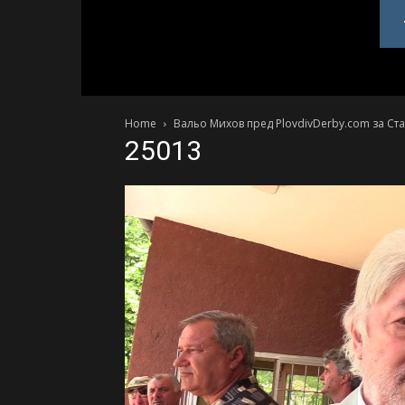
PlovdivDerby.com
Home
Вальо Михов пред PlovdivDerby.com за Ста
25013