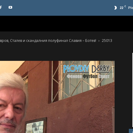
C
22
Pl
вров, Сталев и скандалния полуфинал Славия – Ботев!
25013