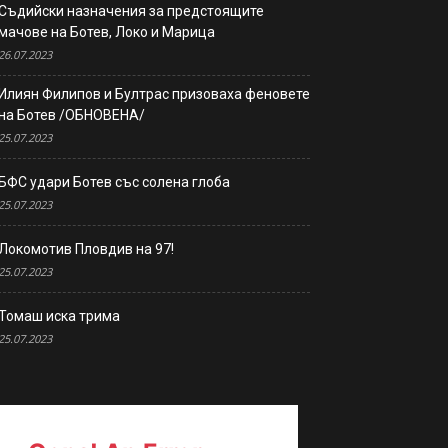
Съдийски назначения за предстоящите
мачове на Ботев, Локо и Марица
26.07.2023
Илиян Филипов и Бултрас призоваха феновете
на Ботев /ОБНОВЕНА/
25.07.2023
БФС удари Ботев със солена глоба
25.07.2023
Локомотив Пловдив на 97!
25.07.2023
Томаш иска трима
25.07.2023