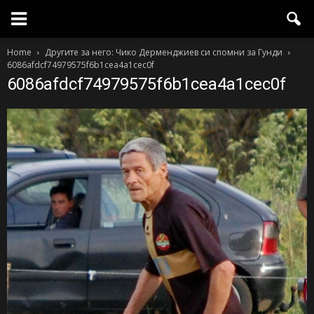
Home
Другите за него: Чико Дерменджиев си спомни за Гунди
6086afdcf74979575f6b1cea4a1cec0f
6086afdcf74979575f6b1cea4a1cec0f