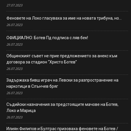
27.07.2023
Феновете на Локо гласуваха за име на новата трибуна, но…
26.07.2023
ОФИЦИАЛНО: Ботев Пд подписа с ляв бек!
26.07.2023
Общинският съвет не прие предложението за анекс към
договора за стадион “Христо Ботев”
26.07.2023
Задържаха бивш играч на Левски за разпространение на
наркотици в Слънчев бряг
26.07.2023
Съдийски назначения за предстоящите мачове на Ботев,
Локо и Марица
26.07.2023
Илиян Филипов и Бултрас призоваха феновете на Ботев /