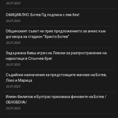
26.07.2023
ОФИЦИАЛНО: Ботев Пд подписа с ляв бек!
26.07.2023
Общинският съвет не прие предложението за анекс към
договора за стадион “Христо Ботев”
26.07.2023
Задържаха бивш играч на Левски за разпространение на
наркотици в Слънчев бряг
26.07.2023
Съдийски назначения за предстоящите мачове на Ботев,
Локо и Марица
26.07.2023
Илиян Филипов и Бултрас призоваха феновете на Ботев /
ОБНОВЕНА/
25.07.2023