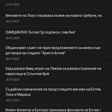
27.07.2023
Феновете на Локо гласуваха за име на новата трибуна, но…
26.07.2023
ОФИЦИАЛНО: Ботев Пд подписа с ляв бек!
26.07.2023
Общинският съвет не прие предложението за анекс към
договора за стадион “Христо Ботев”
26.07.2023
Задържаха бивш играч на Левски за разпространение на
наркотици в Слънчев бряг
26.07.2023
Съдийски назначения за предстоящите мачове на Ботев,
Локо и Марица
26.07.2023
Илиян Филипов и Бултрас призоваха феновете на Ботев /