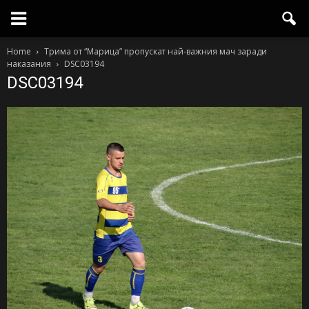
Home
Трима от “Марица” пропускат най-важния мач заради
наказания
DSC03194
DSC03194