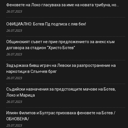
Феновете на Локо гласуваха за име на новата трибуна, но…
26.07.2023
ОФИЦИАЛНО: Ботев Пд подписа с ляв бек!
26.07.2023
Общинският съвет не прие предложението за анекс към
договора за стадион “Христо Ботев”
26.07.2023
Задържаха бивш играч на Левски за разпространение на
наркотици в Слънчев бряг
26.07.2023
Съдийски назначения за предстоящите мачове на Ботев,
Локо и Марица
26.07.2023
Илиян Филипов и Бултрас призоваха феновете на Ботев /
ОБНОВЕНА/
25.07.2023