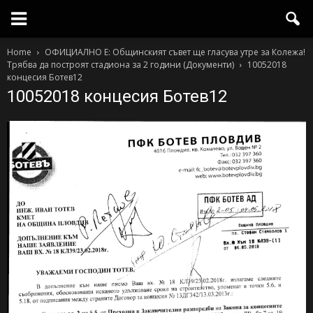
Home
ОФИЦИАЛНО Е: Общинският съвет ще гласува утре за Колежа!
Трябва да построят стадиона за 2 години (Документи)
10052018
концесия Ботев12
10052018 концесия Ботев12