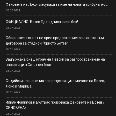
Феновете на Локо гласуваха за име на новата трибуна, но…
26.07.2023
ОФИЦИАЛНО: Ботев Пд подписа с ляв бек!
26.07.2023
Общинският съвет не прие предложението за анекс към
договора за стадион “Христо Ботев”
26.07.2023
Задържаха бивш играч на Левски за разпространение на
наркотици в Слънчев бряг
26.07.2023
Съдийски назначения за предстоящите мачове на Ботев,
Локо и Марица
26.07.2023
Илиян Филипов и Бултрас призоваха феновете на Ботев /
ОБНОВЕНА/
25.07.2023