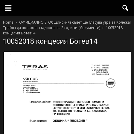
Home
ОФИЦИАЛНО Е: Общинският съвет ще гласува утре за Колежа!
Трябва да построят стадиона за 2 години (Документи)
10052018
концесия Ботев14
10052018 концесия Ботев14