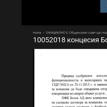
PlovdivDerby.com
Home
ОФИЦИАЛНО Е: Общинският съвет ще гласув
10052018 концесия Б