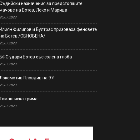
Съдийски назначения за предстоящите
мачове на Ботев, Локо и Марица
26.07.2023
Илиян Филипов и Бултрас призоваха феновете
на Ботев /ОБНОВЕНА/
25.07.2023
БФС удари Ботев със солена глоба
25.07.2023
Локомотив Пловдив на 97!
25.07.2023
Томаш иска трима
25.07.2023