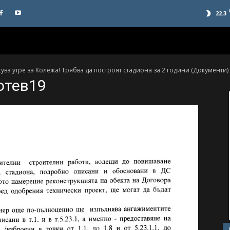
22.3
а утре за Колежа! Трябва да построят стадиона за 2 години (Документи)
отев19