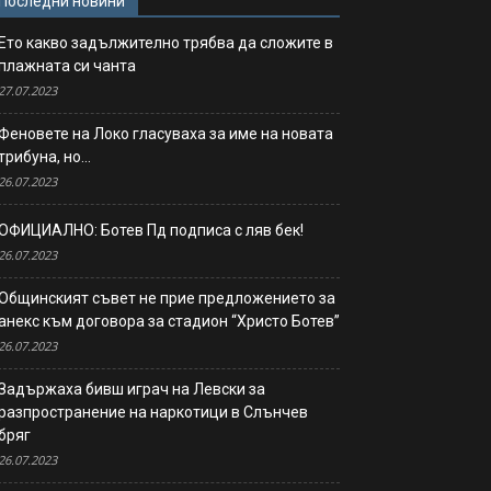
Последни новини
Ето какво задължително трябва да сложите в
плажната си чанта
27.07.2023
Феновете на Локо гласуваха за име на новата
трибуна, но…
26.07.2023
ОФИЦИАЛНО: Ботев Пд подписа с ляв бек!
26.07.2023
Общинският съвет не прие предложението за
анекс към договора за стадион “Христо Ботев”
26.07.2023
Задържаха бивш играч на Левски за
разпространение на наркотици в Слънчев
бряг
26.07.2023