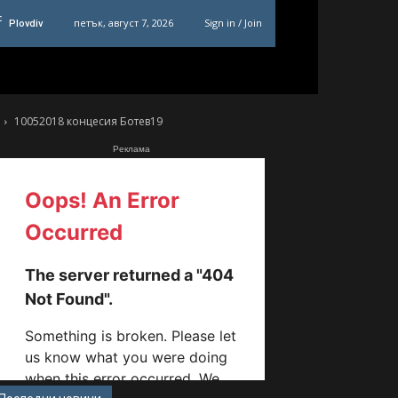
C
петък, август 7, 2026
Sign in / Join
Plovdiv
10052018 концесия Ботев19
Реклама