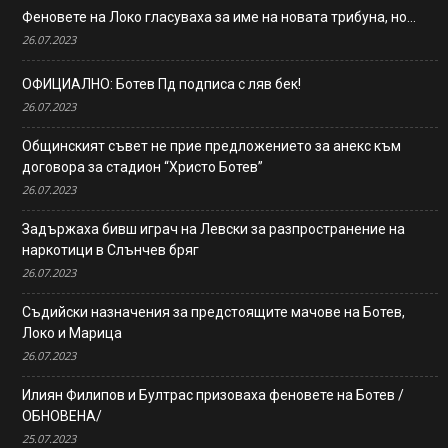
Феновете на Локо гласуваха за име на новата трибуна, но…
26.07.2023
ОФИЦИАЛНО: Ботев Пд подписа с ляв бек!
26.07.2023
Общинският съвет не прие предложението за анекс към
договора за стадион “Христо Ботев”
26.07.2023
Задържаха бивш играч на Левски за разпространение на
наркотици в Слънчев бряг
26.07.2023
Съдийски назначения за предстоящите мачове на Ботев,
Локо и Марица
26.07.2023
Илиян Филипов и Бултрас призоваха феновете на Ботев /
ОБНОВЕНА/
25.07.2023