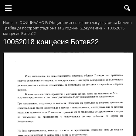
Home
ОФИЦИАЛНО Е: Общинският съвет ще гласува утре за Колежа!
Трябва да построят стадиона за 2 години (Документи)
10052018
концесия Ботев22
10052018 концесия Ботев22