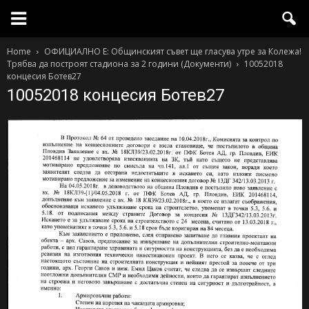
Home
ОФИЦИАЛНО Е: Общинският съвет ще гласува утре за Колежа!
Трябва да построят стадиона за 2 години (Документи)
10052018
концесия Ботев27
10052018 концесия Ботев27