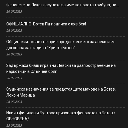
Феновете на Локо гласуваха за име на новата трибуна, но…
26.07.2023
ОФИЦИАЛНО: Ботев Пд подписа с ляв бек!
26.07.2023
Общинският съвет не прие предложението за анекс към
договора за стадион “Христо Ботев”
26.07.2023
Задържаха бивш играч на Левски за разпространение на
наркотици в Слънчев бряг
26.07.2023
Съдийски назначения за предстоящите мачове на Ботев,
Локо и Марица
26.07.2023
Илиян Филипов и Бултрас призоваха феновете на Ботев /
ОБНОВЕНА/
25.07.2023