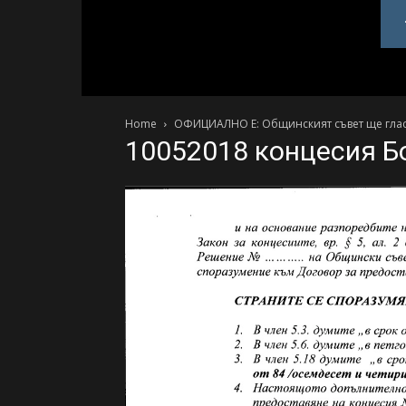
PlovdivDerby.com
Home
ОФИЦИАЛНО Е: Общинският съвет ще гласув
10052018 концесия Б