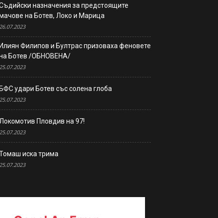
Съдийски назначения за предстоящите
мачове на Ботев, Локо и Марица
26.07.2023
Илиян Филипов и Бултрас призоваха феновете
на Ботев /ОБНОВЕНА/
25.07.2023
БФС удари Ботев със солена глоба
25.07.2023
Локомотив Пловдив на 97!
25.07.2023
Томаш иска трима
25.07.2023