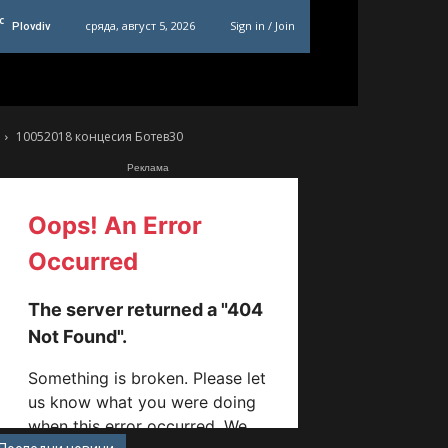
C
сряда, август 5, 2026
Sign in / Join
Plovdiv
10052018 концесия Ботев30
Реклама