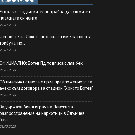
Последни новини
Ето какво задължително трябва да сложите в
плажната си чанта
27.07.2023
Феновете на Локо гласуваха за име на новата
трибуна, но…
26.07.2023
ОФИЦИАЛНО: Ботев Пд подписа с ляв бек!
26.07.2023
Общинският съвет не прие предложението за
анекс към договора за стадион “Христо Ботев”
26.07.2023
Задържаха бивш играч на Левски за
разпространение на наркотици в Слънчев
бряг
26.07.2023